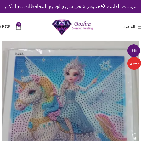
مات الدائمه 💎
🚗نوفر شحن سريع لجميع المحافظات مع إمكانية الدفع 
0
القائمة
EGP
0
-9%
حصري