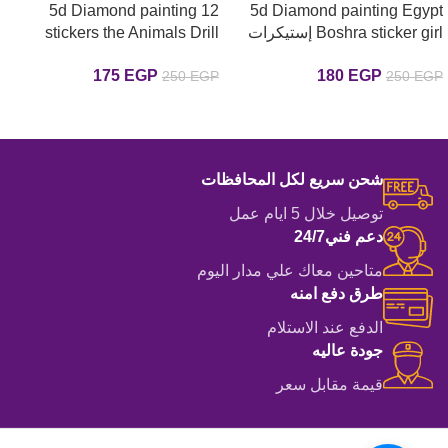
5d Diamond painting 12
5d Diamond painting Egypt
Boshra sticker girl إستيكرات
stickers the Animals Drill
بنات رسم بالماس
إستيكرات الحيوانات كرتون رسم
175
EGP
180
EGP
250
EGP
250
EGP
بالماس
إضافة إلى السلة
إضافة إلى السلة
شحن سريع لكل المحافظات
توصيل خلال 5 ايام عمل
دعم فني24/7
متاحين معاك علي مدار اليوم
طرق دفع امنه
الدفع عند الاستلام
جودة عاليه
قيمة مقابل سعر