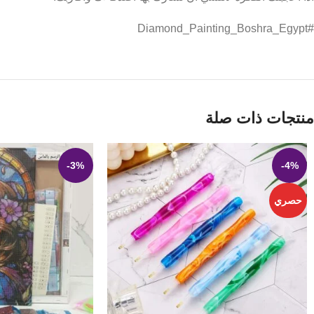
#Diamond_Painting_Boshra_Egypt
منتجات ذات صلة
-3%
-4%
حصري