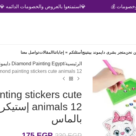
💰
💎استمتعوا بالعروض والخصومات الدائمه 💎
 نحن
متجر بشرى دايموند بينتينج
أسئلتكم = إجاباتنا
المقالات
تواصل معنا
الرئيسية
Diamond Painting Egypt دايموند بينتيج
5d Diamond painting stickers cute animals 12 إستيكرات حيوانات كيو
ting stickers cute
nimals 12
بالماس
175
EGP
230
EGP