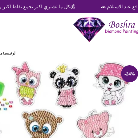
ستلام 🚗
💰كل ما تشتري اكتر تجمع نقاط اكتر وخصومات 
الرئيسية
من
-24%