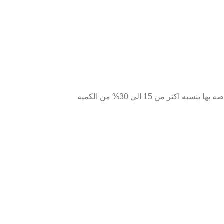
تاتي بجميع المشتملات كامله حيث ياتي معها قلم فردي وطبق لوضع الماس والشمع التي تساعد علي التقاط الماس وياتي معها الماسات الخاصه بها بنسبه اكتر من 15 الي 30% من الكميه