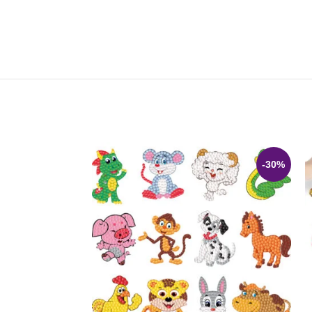
-5%
-30%