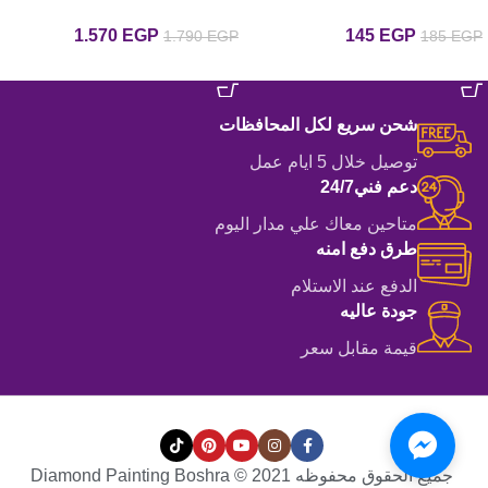
coloring book for kids & Adult
تاتش ماركر 262 لون في مصر
1.570
EGP
145
EGP
1.790
EGP
185
EGP
Egypt كتاب التلوين كوزي الترا
هاى كوبي
إضافة إلى السلة
إضافة إلى السلة
شحن سريع لكل المحافظات
توصيل خلال 5 ايام عمل
دعم فني24/7
متاحين معاك علي مدار اليوم
طرق دفع امنه
الدفع عند الاستلام
جودة عاليه
قيمة مقابل سعر
جميع الحقوق محفوظه Diamond Painting Boshra © 2021