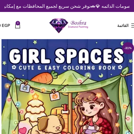
مات الدائمه 💎
🚗نوفر شحن سريع لجميع المحافظات مع إمكانية الدفع 
0
القائمة
EGP
0
-31%