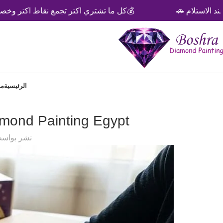
💰كل ما تشتري اكتر تجمع نقاط اكتر وخصومات 💰
الرئيسية
من
Diamond Painting Egypt ما هو الدايموند بينتينج؟ دليل المبتد
نشر بواس