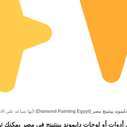
دايموند بينتينج مصر (Diamond Painting Egypt)
لأنها تساعد على الاست
 أدوات أو لوحات
دايموند بينتينج في مصر
يمكنك تص