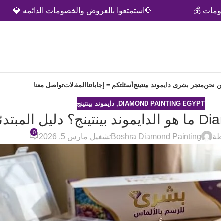
💎استمتعوا بالعروض والخصومات الدائمه 💎
🚗نوفر شح
 نحن
متجر بشرى دايموند بينتينج
أسئلتكم = إجاباتنا
المقالات
تواصل معنا
DIAMOND PAINTING EGYPT
,
دايموند بينتينج
ئين في مصر
0
طة
Boshra Diamond Painting
تشغيل مارس 5, 2026