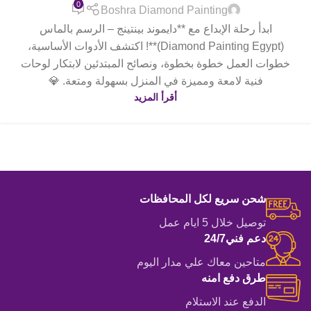
0
Boshra Diamond Painting
ابدأ رحلة الإبداع مع **دايموند بينتينج – الرسم بالماس
(Diamond Painting Egypt)**! اكتشف الأدوات الأساسية،
خطوات العمل خطوة بخطوة، ونصائح المبتدئين لابتكار لوحات
فنية لامعة ومميزة في المنزل بسهولة ومتعة. 💎
أقرأ المزيد
شحن سريع لكل المحافظات
توصيل خلال 5 ايام عمل
دعم فني24/7
متاحين معاك علي مدار اليوم
طرق دفع امنه
الدفع عند الاستلام