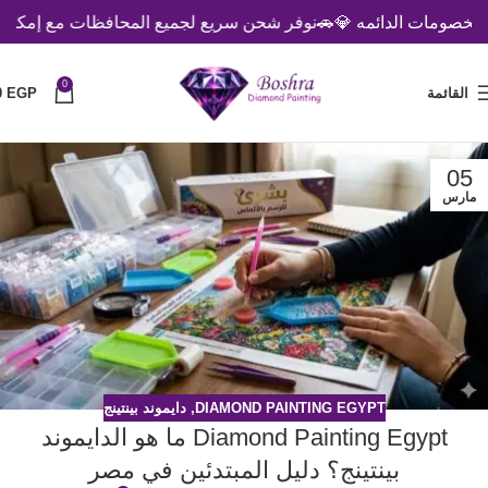
خصومات الدائمه 💎
🚗نوفر شحن سريع لجميع المحافظات مع إمكانية ال
0
القائمة
EGP
0
05
مارس
DIAMOND PAINTING EGYPT
,
دايموند بينتينج
Diamond Painting Egypt ما هو الدايموند
بينتينج؟ دليل المبتدئين في مصر