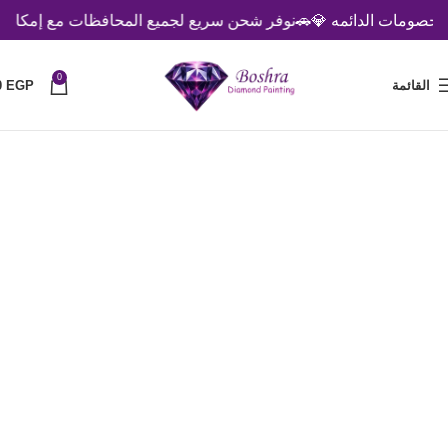
لخصومات الدائمه 💎
🚗نوفر شحن سريع لجميع المحافظات مع إمكانية ال
0
القائمة
EGP
0