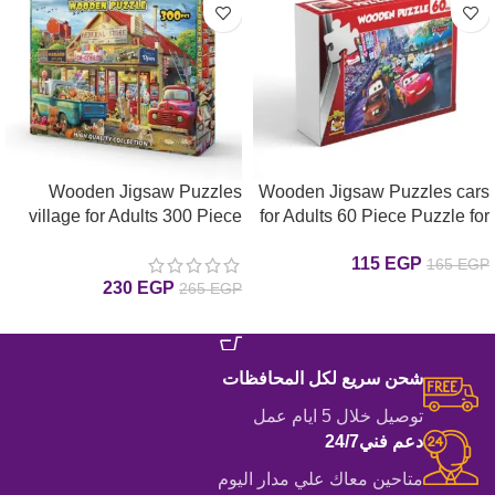
Wooden Jigsaw Puzzles
Wooden Jigsaw Puzzles cars
village for Adults 300 Piece
for Adults 60 Piece Puzzle for
Adults 60 بازل السيارت خشب
Puzzle for Adults 300 بازل
115
EGP
165
EGP
قطعة
القريه خشب قطعة
230
EGP
265
EGP
إضافة إلى السلة
إضافة إلى السلة
شحن سريع لكل المحافظات
توصيل خلال 5 ايام عمل
دعم فني24/7
متاحين معاك علي مدار اليوم