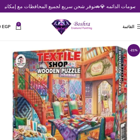
ومات الدائمه 💎
🚗نوفر شحن سريع لجميع المحافظات مع إمكانية الدفع
0
القائمة
EGP
0
-21%