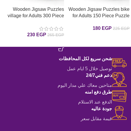
Wooden Jigsaw Puzzles
Wooden Jigsaw Puzzles bike
village for Adults 300 Piece
for Adults 150 Piece Puzzle
for Adults 150 بازل الدراجه
Puzzle for Adults 300 بازل
180
EGP
225
EGP
خشب قطعة
القريه خشب قطعة
230
EGP
265
EGP
إضافة إلى السلة
إضافة إلى السلة
شحن سريع لكل المحافظات
توصيل خلال 5 ايام عمل
دعم فني24/7
متاحين معاك علي مدار اليوم
طرق دفع امنه
الدفع عند الاستلام
جودة عاليه
قيمة مقابل سعر