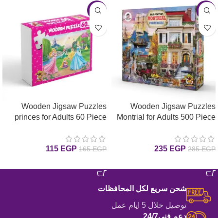
-30%
-18%
Wooden Jigsaw Puzzles
Wooden Jigsaw Puzzles
princes for Adults 60 Piece
Montrial for Adults 500 Piece
Puzzle for Adults 500 بازل
Puzzle for Adults 60 بازل
مونتريال خشب قطعة
اميرات خشب قطعة
115
EGP
235
EGP
165
EGP
285
EGP
إضافة إلى السلة
إضافة إلى السلة
شحن سريع لكل المحافظات
توصيل خلال 5 ايام عمل
دعم فني24/7