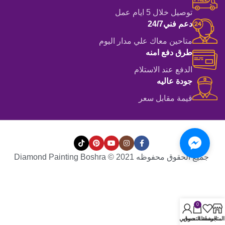
توصيل خلال 5 ايام عمل
دعم فني24/7
متاحين معاك علي مدار اليوم
طرق دفع امنه
الدفع عند الاستلام
جودة عاليه
قيمة مقابل سعر
جميع الحقوق محفوظه Diamond Painting Boshra © 2021
0
المتجر
المفضلة
سلة التسوق
حسابي