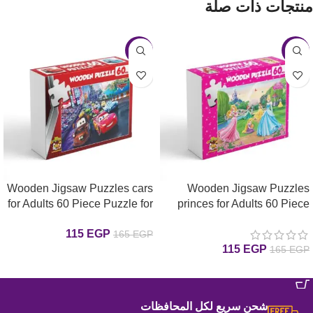
منتجات ذات صلة
-30%
-30%
Wooden Jigsaw Puzzles cars
Wooden Jigsaw Puzzles
for Adults 60 Piece Puzzle for
princes for Adults 60 Piece
Puzzle for Adults 60 بازل
Adults 60 بازل السيارت خشب
115
EGP
165
EGP
اميرات خشب قطعة
قطعة
115
EGP
165
EGP
إضافة إلى السلة
إضافة إلى السلة
شحن سريع لكل المحافظات