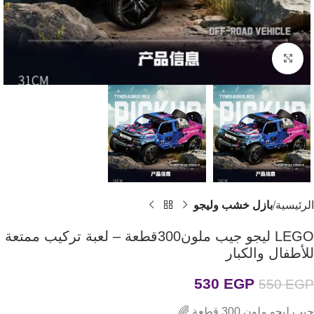
اضغط للتكبير
الرئيسية
بازل خشب وليجو
LEGO ليجو جيب ملون300قطعة – لعبة تركيب ممتعة
للأطفال والكبار
530
EGP
550
EGP
جيب ليجو ملون 300 قطعة 🌈