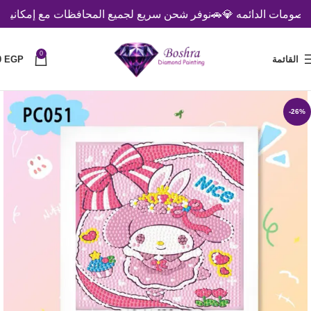
ومات الدائمه 💎
🚗نوفر شحن سريع لجميع المحافظات مع إمكانية الدفع
0
القائمة
EGP
0
-26%