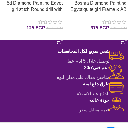
5d Diamond Painting Egypt
Boshra Diamond Painting
girl stitch Round drill with
Egypt quite girl Frame & AB
Full Round Diamonds
frame18*18 لوحة لوحات ماسية
30*40cm لوحة ماسية البنت
مع إيطار
125
EGP
375
EGP
150
EGP
385
EGP
الهدئة بإطار خشب و دايموند إيه
بي6
إضافة إلى السلة
إضافة إلى السلة
شحن سريع لكل المحافظات
توصيل خلال 5 ايام عمل
دعم فني24/7
متاحين معاك علي مدار اليوم
طرق دفع امنه
الدفع عند الاستلام
جودة عاليه
قيمة مقابل سعر