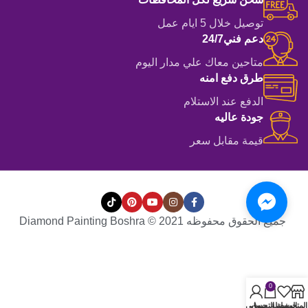
توصيل خلال 5 ايام عمل
دعم فني24/7
متاحين معاك علي مدار اليوم
طرق دفع امنه
الدفع عند الاستلام
جودة عاليه
قيمة مقابل سعر
جميع الحقوق محفوظه Diamond Painting Boshra © 2021
0
المتجر
المفضلة
سلة التسوق
حسابي