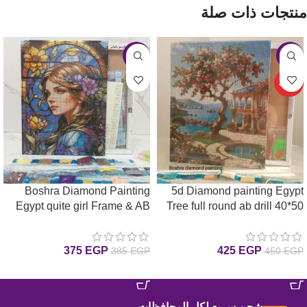
منتجات ذات صلة
-3%
-6%
حصري
Boshra Diamond Painting
5d Diamond painting Egypt
Egypt quite girl Frame & AB
Tree full round ab drill 40*50
لوحة ماسية الشجرة
Full Round Diamonds
30*40cm لوحة ماسية البنت
375
EGP
425
EGP
385
EGP
450
EGP
الهدئة بإطار خشب و دايموند إيه
بي6
إضافة إلى السلة
إضافة إلى السلة
شحن سريع لكل المحافظات