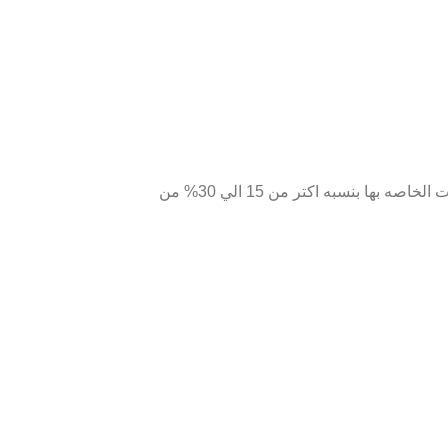
اللوحه تاتي بجميع المشتملات كامله حيث ياتي معها قلم فردي وطبق لوضع الماس والشمع التي تساعد علي التقاط الماس وياتي معها الماسات الخاصه بها بنسبه اكتر من 15 الي 30% من