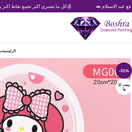
ستلام 🚗
💰كل ما تشتري اكتر تجمع نقاط اكتر وخصومات 
الرئيسية
من
-31%
بيعت كل
ها