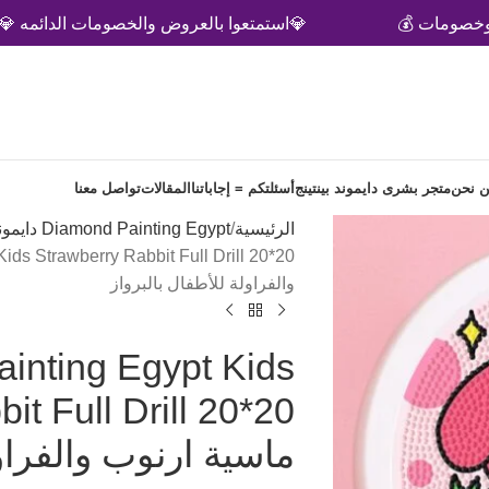
💰
💎استمتعوا بالعروض والخصومات الدائمه 💎
 نحن
متجر بشرى دايموند بينتينج
أسئلتكم = إجاباتنا
المقالات
تواصل معنا
الرئيسية
Diamond Painting Egypt دايموند بينتيج
والفراولة للأطفال بالبرواز
inting Egypt Kids
ماسية ارنوب والفراول