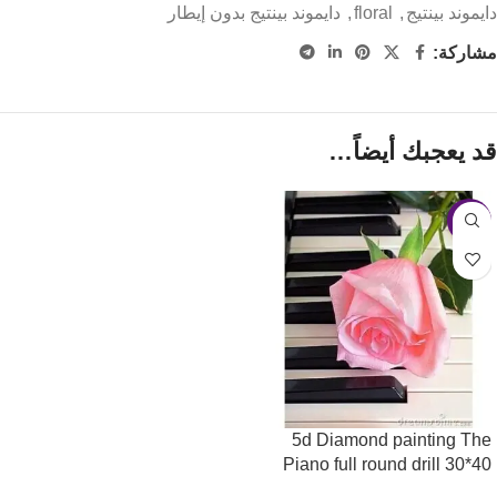
دايموند بينتيج
,
floral
,
دايموند بينتيج بدون إيطار
مشاركة:
قد يعجبك أيضاً…
-11%
5d Diamond painting The
Piano full round drill 30*40
لوحة البيانو الرسم بالماس