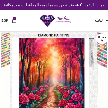
ت الدائمه 💎
🚗نوفر شحن سريع لجميع المحافظات مع إمكانية الدفع عن
0
القائمة
EGP
0
بيعت كل
ها