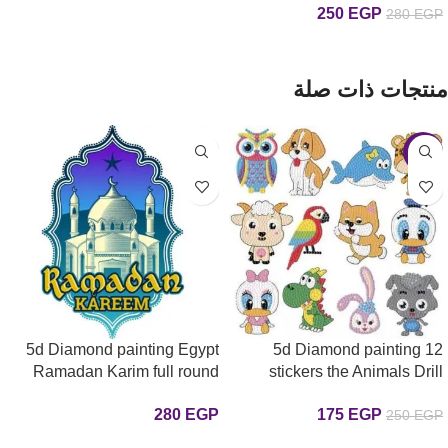
250
EGP
280
EGP
إضافة إلى السلة
منتجات ذات صلة
-30%
5d Diamond painting Egypt
5d Diamond painting 12
Ramadan Karim full round
stickers the Animals Drill
إستيكرات الحيوانات كرتون رسم
drill 30*40 لوحة رمضان كريم 5
280
EGP
175
EGP
250
EGP
بالماس
رسم بالماس
إضافة إلى السلة
إضافة إلى السلة