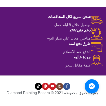
شحن سريع لكل المحافظات
توصيل خلال 5 ايام عمل
دعم فني24/7
متاحين معاك علي مدار اليوم
طرق دفع امنه
الدفع عند الاستلام
جودة عاليه
قيمة مقابل سعر
جميع الحقوق محفوظه Diamond Painting Boshra © 2021