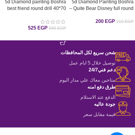
5d Diamond painting Boshra
5d Diamond Painting Boshra
best friend round drill 40*70
– Quite Bear Disney full round
drill 25*25لوحة الدبدوب الهادي
لوحة أجمل الأصدقاء رسم
200
EGP
210
EGP
رسم بالماس
بالماس
525
EGP
590
EGP
إضافة إلى السلة
إضافة إلى السلة
شحن سريع لكل المحافظات
توصيل خلال 5 ايام عمل
دعم فني24/7
متاحين معاك علي مدار اليوم
طرق دفع امنه
الدفع عند الاستلام
جودة عاليه
قيمة مقابل سعر