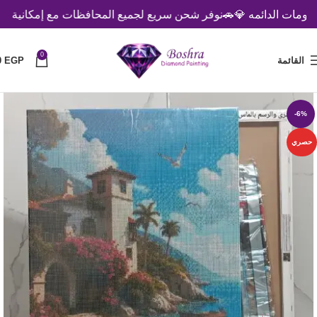
ت الدائمه 💎
🚗نوفر شحن سريع لجميع المحافظات مع إمكانية الدفع عن
0
القائمة
EGP
0
-6%
حصري