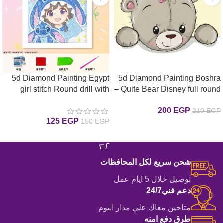
5d Diamond Painting Egypt
5d Diamond Painting Boshra
girl stitch Round drill with
– Quite Bear Disney full round
drill 25*25لوحة الدبدوب الهادي
frame18*18 لوحة لوحات ماسية
200
EGP
210
EGP
رسم بالماس
مع إيطار
125
EGP
150
EGP
إضافة إلى السلة
إضافة إلى السلة
شحن سريع لكل المحافظات
توصيل خلال 5 ايام عمل
دعم فني24/7
متاحين معاك علي مدار اليوم
طرق دفع امنه