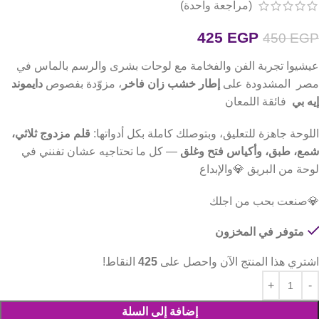
(مراجعة واحدة)
425
EGP
450
EGP
عيشيوا تجربة الفن والفخامة مع لوحات بشرى والرسم بالماس في
مصر المشدودة على
إطار خشب زان فاخر
، مزوّدة بفصوص
دايموند
إيه بي
فائقة اللمعان
اللوحة جاهزة للتعليق، وبتوصلك كاملة بكل أدواتها:
قلم مزدوج ثلاثي،
شمع، طبق، وأكياس فتح وغلق
— كل ما تحتاجيه عشان تفنني في
لوحة من البريق 💎والإبداع
💎صنعت بحب من اجلك
متوفر في المخزون
اشتري هذا المنتج الآن واحصل على
425
النقاط!
إضافة إلى السلة