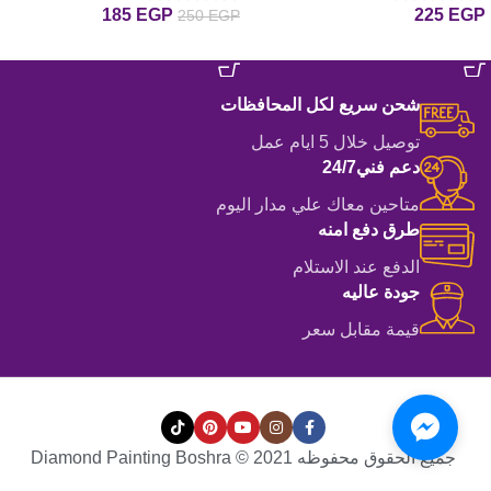
185
EGP
225
EGP
250
EGP
إضافة إلى السلة
إضافة إلى السلة
شحن سريع لكل المحافظات
توصيل خلال 5 ايام عمل
دعم فني24/7
متاحين معاك علي مدار اليوم
طرق دفع امنه
الدفع عند الاستلام
جودة عاليه
قيمة مقابل سعر
جميع الحقوق محفوظه Diamond Painting Boshra © 2021