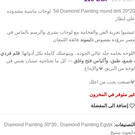
5d Diamond Painting round drill 20*20 لوحات ماسية مشدوده
علي ايطار
عيشيوا تجربة الفن والفخامة مع لوحات بشرى والرسم بالماس في
مصر مزوّدة بفصوص
دايموند
فائقة اللمعان
اللوحه بخامه جلد عالي الجوده ، وبتوصلك كاملة بكل أدواتها:
قلم فردي
، شمع، طبق، وأكياس فتح وغلق
— كل ما تحتاجيه عشان تفنني في
لوحة من البريق 💎والإبداع
💎صنعت بحب من اجلك
غير متوفر في المخزون
إضافة الى المفضلة
التصنيفات:
Diamond Painting Egypt
,
Diamond Painting 30*30
دايموند بينتيج