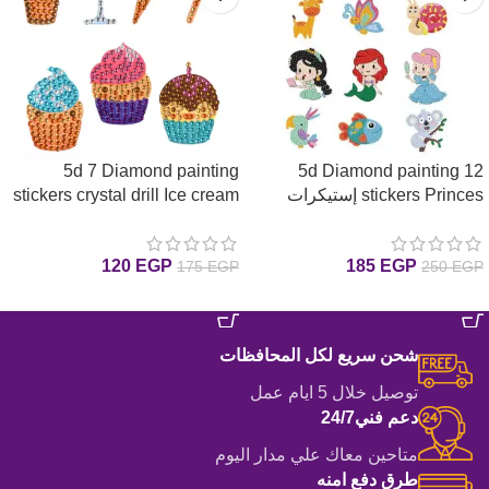
5d 7 Diamond painting
5d Diamond painting 12
stickers Princes إستيكرات
stickers crystal drill Ice cream
الأميرات رسم بالماس
إستيكرات ايس كريم رسم
بالماس
120
EGP
185
EGP
175
EGP
250
EGP
إضافة إلى السلة
إضافة إلى السلة
شحن سريع لكل المحافظات
توصيل خلال 5 ايام عمل
دعم فني24/7
متاحين معاك علي مدار اليوم
طرق دفع امنه