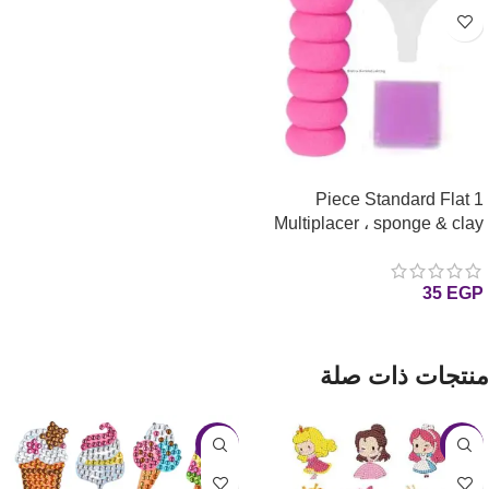
1 Piece Standard Flat
Multiplacer ، sponge & clay
Tips for Diamond Painting
رأس مزدوجه وشمعه وسفنجه
35
EGP
واحده للرسم بالماس
إضافة إلى السلة
منتجات ذات صلة
-31%
-26%