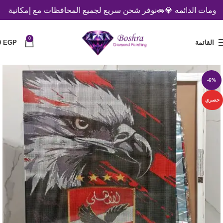
ت الدائمه 💎
🚗نوفر شحن سريع لجميع المحافظات مع إمكانية الدفع عن
0
القائمة
EGP
0
-6%
حصري