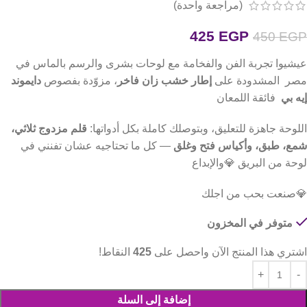
(مراجعة واحدة)
425
EGP
450
EGP
عيشيوا تجربة الفن والفخامة مع لوحات بشرى والرسم بالماس في
مصر المشدودة على
إطار خشب زان فاخر
، مزوّدة بفصوص
دايموند
إيه بي
فائقة اللمعان
اللوحة جاهزة للتعليق، وبتوصلك كاملة بكل أدواتها:
قلم مزدوج ثلاثي،
شمع، طبق، وأكياس فتح وغلق
— كل ما تحتاجيه عشان تفنني في
لوحة من البريق 💎والإبداع
💎صنعت بحب من اجلك
متوفر في المخزون
اشتري هذا المنتج الآن واحصل على
425
النقاط!
إضافة إلى السلة