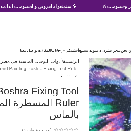
مات 💰
💎استمتعوا بالعروض والخصومات الدائمه 💎
 نحن
متجر بشرى دايموند بينتينج
أسئلتكم = إجاباتنا
المقالات
تواصل معنا
الرئيسية
أدوات اللوحات الماسية في مصر | amond Painting Tools Egypt
Diamond Painting Boshra Fixing Tool Ruler المسطرة المصححة للسطور للر
oshra Fixing Tool
Ruler المسطرة
بالماس
(مراجعة واحدة)