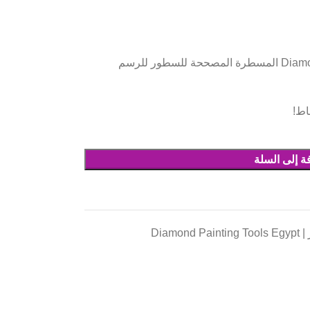
Diamond Painting Boshra Fixing Tool Roller المسطرة المصححة للسطور للرسم
اط!
ة إلى السلة
Dia