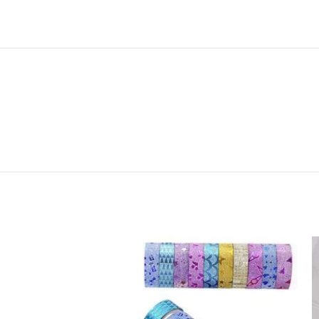
-25%
حصري