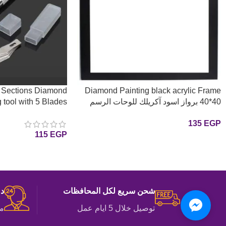
g Sections Diamond
Diamond Painting black acrylic Frame
40*40 برواز اسود آكريلك للوحات الرسم
بالماس
غلاف اللوحات الي اجزاء مع
135
EGP
115
EGP
إضافة إلى السلة
إضافة إلى السلة
شحن سريع لكل المحافظات
دع
توصيل خلال 5 ايام عمل
مت