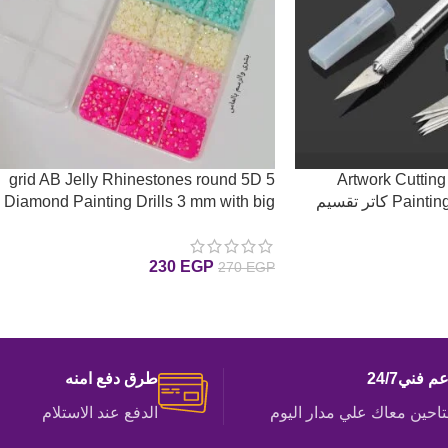
5 grid AB Jelly Rhinestones round 5D
Artwork Cuttin
Painting tool with 5 Blades كاتر تقسيم
Diamond Painting Drills 3 mm with big
 5 غيارات
box علبة الوان الماس 5 لون
230
EGP
270
EGP
إضافة إلى السلة
م فني24/7
طرق دفع امنه
احين معاك علي مدار اليوم
الدفع عند الاستلام