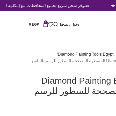
🚗نوفر شحن سريع لجميع المحافظات مع إمكانية الدفع عند الا
0
دخول / تسجيل
EGP
0
Di
سم بالماس
Diamond Painting B
 المصححة للسطور للرسم