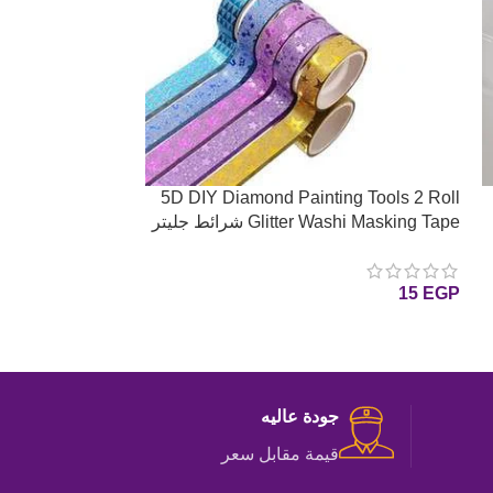
5D DIY Diamond Painting Tools 2 Roll
قطعه وآحده خاتم 
Glitter Washi Masking Tape شرائط جليتر
15
EGP
20
EGP
للوحات الدايموند بينتيج
إضافة إلى السلة
15
EGP
إضافة إلى السلة
جودة عاليه
قيمة مقابل سعر