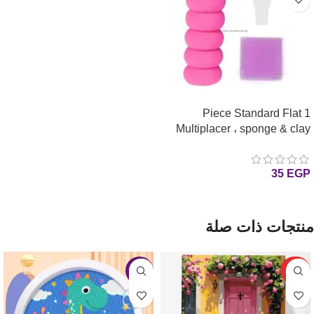
1 Piece Standard Flat
Multiplacer ، sponge & clay
Tips for Diamond Painting
رأس مزدوجه وشمعه وسفنجه
35
EGP
واحده للرسم بالماس
إضافة إلى السلة
منتجات ذات صلة
حصري
-31%