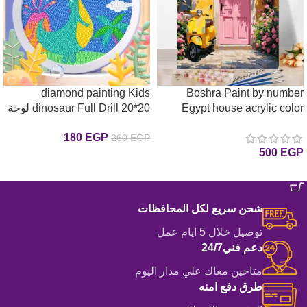
diamond painting Kids
Boshra Paint by number
Egypt house acrylic color
dinosaur Full Drill 20*20 لوحة
40*50 لوحة البيت تلوين بالأرقام
الدنياصور الرسم بالماس
180
EGP
260
EGP
والألوان الاكريليك والفرشاه
للأطفال بالأطار
500
EGP
إضافة إلى السلة
إضافة إلى السلة
شحن سريع لكل المحافظات
توصيل خلال 5 ايام عمل
دعم فني24/7
متاحين معاك علي مدار اليوم
طرق دفع امنه