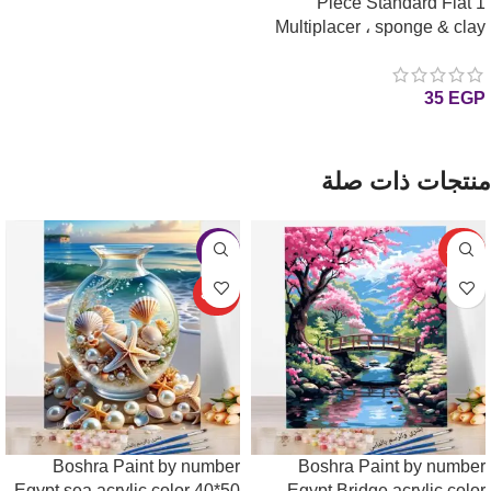
1 Piece Standard Flat
Multiplacer ، sponge & clay
Tips for Diamond Painting
رأس مزدوجه وشمعه وسفنجه
35
EGP
واحده للرسم بالماس
إضافة إلى السلة
منتجات ذات صلة
حصري
-6%
حصري
Boshra Paint by number
Boshra Paint by number
Egypt sea acrylic color 40*50
Egypt Bridge acrylic color