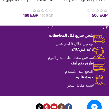
40*50 لوحة الجسر تلوين بالأرقام
لوحة البحر تلوين بالأرقام والألوان
والألوان الاكريليك والفرشاه
الاكريليك والفرشاه
460
EGP
500
EGP
490
EGP
إضافة إلى السلة
إضافة إلى السلة
شحن سريع لكل المحافظات
توصيل خلال 5 ايام عمل
دعم فني24/7
متاحين معاك علي مدار اليوم
طرق دفع امنه
الدفع عند الاستلام
جودة عاليه
قيمة مقابل سعر