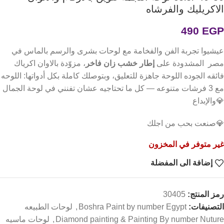
الاكريليك والفرشاه
490
EGP
عيشيوا تجربة الفن والفخامة مع لوحات بشرى والرسم بالماس في
مصر المشدودة على
إطار خشب زان فاخر
، مزوّدة بالاوان اكرياك
فائقه الجوده اللوحة جاهزة للتعليق، وبتوصلك كاملة بكل أدواتها: اللوحه
مع 3 فرشات متنوعه — كل ما تحتاجيه عشان تفنني في لوحة الجمال
💎والإبداع
💎صنعت بحب من اجلك
غير متوفر في المخزون
إضافة الى المفضلة
رمز المنتج:
30405
التصنيفات:
Boshra Paint by number Egypt
,
لوحات الطبيعه
Diamond painting & Painting By number Nuture
,
لوحات ماسيه