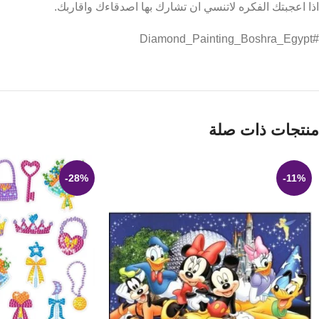
اذا اعجبتك الفكره لاتنسي ان تشارك بها اصدقاءك واقاربك.
#Diamond_Painting_Boshra_Egypt
منتجات ذات صلة
-28%
-11%