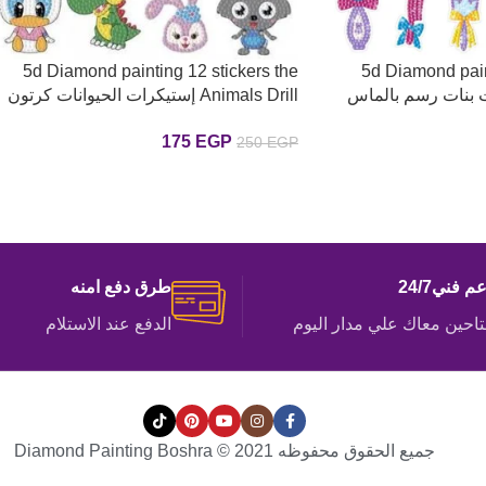
5d Diamond painting 12 stickers the
5d Diamond pai
Animals Drill إستيكرات الحيوانات كرتون
رسم بالماس
175
EGP
250
EGP
إضافة إلى السلة
م فني24/7
طرق دفع امنه
احين معاك علي مدار اليوم
الدفع عند الاستلام
جميع الحقوق محفوظه Diamond Painting Boshra © 2021