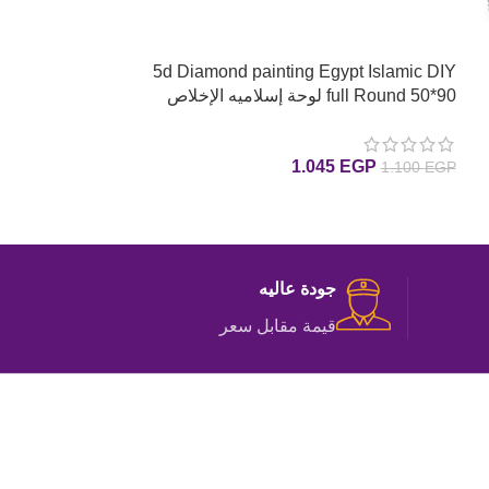
g Boshra – moon
5d Diamond painting Egypt Islamic DIY
full Round 50*90 لوحة إسلاميه الإخلاص
رسم بالماس
بالماس
280
EGP
1.045
EGP
1.100
EGP
إضافة إلى السلة
إضافة إلى السلة
جودة عاليه
قيمة مقابل سعر