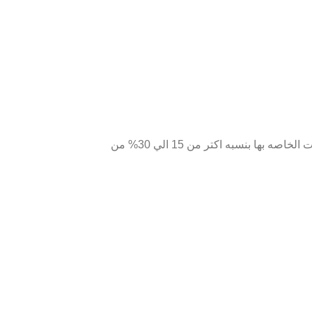
اللوحه تاتي بجميع المشتملات كامله حيث ياتي معها قلم فردي وطبق لوضع الماس والشمع التي تساعد علي التقاط الماس وياتي معها الماسات الخاصه بها بنسبه اكتر من 15 الي 30% من