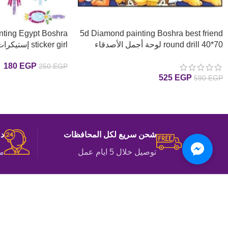
nting Egypt Boshra
5d Diamond painting Boshra best friend
round drill 40*70 لوحة أجمل الأصدقاء
sticker girl إستيكرات بنات رسم بالماس
رسم بالماس
180
EGP
250
EGP
525
EGP
590
EGP
إضافة إلى السلة
إضافة إلى السلة
شحن سريع لكل المحافظات
دع
توصيل خلال 5 ايام عمل
مت