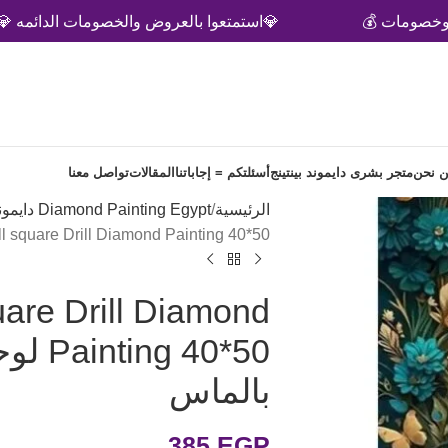
💰
💎استمتعوا بالعروض والخصومات الدائمه 💎
 نحن
متجر بشرى دايموند بينتينج
أسئلتكم = إجاباتنا
المقالات
تواصل معنا
الرئيسية
Diamond Painting Egypt دايموند بينتيج
5d Peacock Full square Drill Diamond Painting 40*50 لو
uare Drill Diamond
 40*50
بالماس
385
EGP