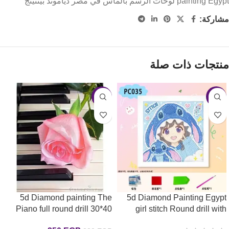
painting Egypt لوحات الرسم بالماس في مصر دياموند بينتينج
مشاركة:
منتجات ذات صلة
-11%
-17%
5d Diamond painting The
5d Diamond Painting Egypt
Piano full round drill 30*40
girl stitch Round drill with
frame18*18 لوحة لوحات ماسية
لوحة البيانو الرسم بالماس