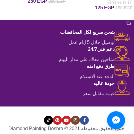
250
EGP
280
EGP
مع إيطار
125
EGP
150
EGP
إضافة إلى السلة
إضافة إلى السلة
شحن سريع لكل المحافظات
توصيل خلال 5 ايام عمل
دعم فني24/7
متاحين معاك علي مدار اليوم
طرق دفع امنه
الدفع عند الاستلام
جودة عاليه
قيمة مقابل سعر
جميع الحقوق محفوظه Diamond Painting Boshra © 2021