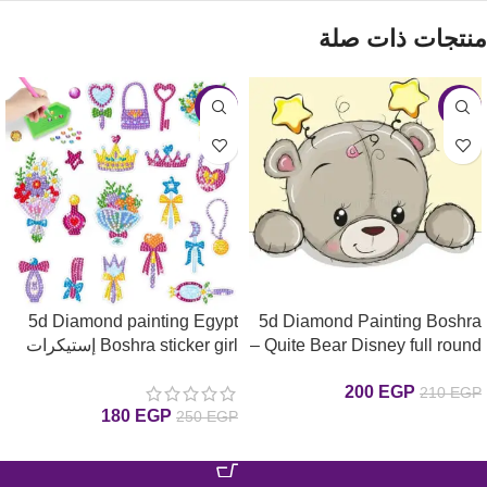
منتجات ذات صلة
-28%
-5%
5d Diamond painting Egypt
5d Diamond Painting Boshra
– Quite Bear Disney full round
Boshra sticker girl إستيكرات
drill 25*25لوحة الدبدوب الهادي
بنات رسم بالماس
200
EGP
210
EGP
رسم بالماس
180
EGP
250
EGP
إضافة إلى السلة
إضافة إلى السلة