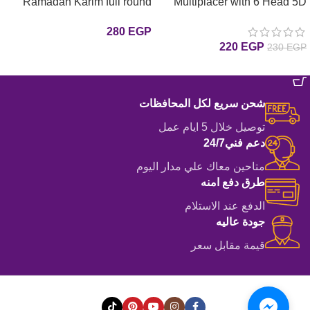
Ramadan Karim full round
Multiplacer with 6 Head 5D
DIY Painting Tools Pen Glue
drill 30*40 لوحة رمضان كريم 5
280
EGP
قلم مزدوج ملون مع 6 رؤس
رسم بالماس
220
EGP
230
EGP
إضافة إلى السلة
إضافة إلى السلة
شحن سريع لكل المحافظات
توصيل خلال 5 ايام عمل
دعم فني24/7
متاحين معاك علي مدار اليوم
طرق دفع امنه
الدفع عند الاستلام
جودة عاليه
قيمة مقابل سعر