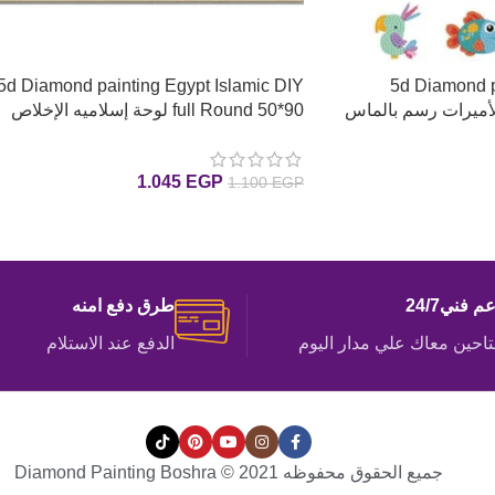
5d Diamond painting Egypt Islamic DIY
5d Diamond p
full Round 50*90 لوحة إسلاميه الإخلاص
رسم بالماس
1.045
EGP
1.100
EGP
إضافة إلى السلة
م فني24/7
طرق دفع امنه
احين معاك علي مدار اليوم
الدفع عند الاستلام
جميع الحقوق محفوظه Diamond Painting Boshra © 2021