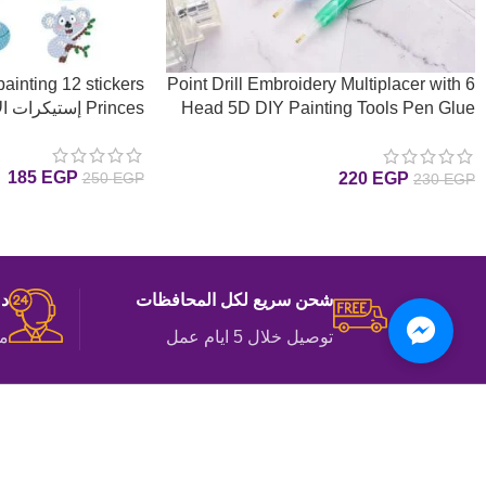
ainting 12 stickers
Point Drill Embroidery Multiplacer with 6
Head 5D DIY Painting Tools Pen Glue
Princes إستيكرات الأميرات رسم بالماس
قلم مزدوج ملون مع 6 رؤس
185
EGP
220
EGP
250
EGP
230
EGP
إضافة إلى السلة
إضافة إلى السلة
شحن سريع لكل المحافظات
دع
توصيل خلال 5 ايام عمل
مت