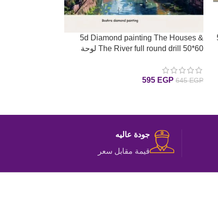
g Boshra – moon
5d Diamond painting The Houses &
The River full round drill 50*60 لوحة
البيوت والبحر رسم بالماس
بالماس
280
EGP
595
EGP
645
EGP
إضافة إلى السلة
إضافة إلى السلة
جودة عاليه
قيمة مقابل سعر