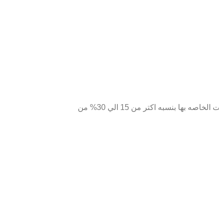
اللوحه تاتي بجميع المشتملات كامله حيث ياتي معها قلم فردي وطبق لوضع الماس والشمع التي تساعد علي التقاط الماس وياتي معها الماسات الخاصه بها بنسبه اكتر من 15 الي 30% من