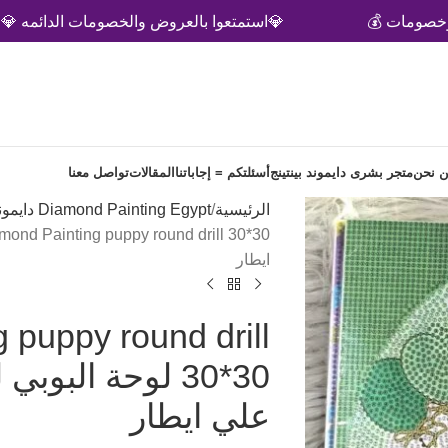
 💰
💎استمتعوا بالعروض والخصومات الدائمه 💎
 نحن
متجر بشرى دايموند بينتينج
أسئلتكم = إجاباتنا
المقالات
تواصل معنا
الرئيسية
Diamond Painting Egypt دايموند بينتيج
ايطار
 puppy round drill
30*30 لوحة الب
علي ايطار