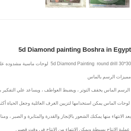
5d Diamond painting Boshra in Egypt
5d Diamond Painting round drill 30*30 لوحات ماسية مشدوده علي ايطار
مميزات الرسم بالماس
الرسم الماس يخفف التوتر ، ويضبط العواطف ، ويساعد علي التفكير بش
لوحات الماس يمكن استخدامها لتزيين الغرف العائلية وجعل الحياة أكثر
بعد الانتهاء منها يمكنك الشعور بالإنجاز والقدرة والمثابرة و الصبر ، وم
عملية الإنتاج بسيطة ويمكن الانتهاء من الإنتاج في وقت قصير.