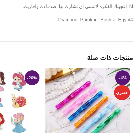
اذا اعجبتك الفكره لاتنسي ان تشارك بها اصدقاءك واقاربك.
#Diamond_Painting_Boshra_Egypt
منتجات ذات صلة
-26%
-4%
حصري