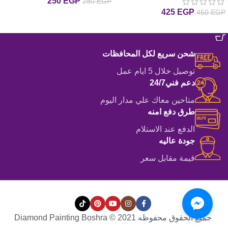
250
EGP
280
EGP
425
EGP
450
EGP
إضافة إلى السلة
إضافة إلى السلة
شحن سريع لكل المحافظات
توصيل خلال 5 ايام عمل
دعم فني24/7
متاحين معاك علي مدار اليوم
طرق دفع امنه
الدفع عند الاستلام
جودة عاليه
قيمة مقابل سعر
جميع الحقوق محفوظه Diamond Painting Boshra © 2021