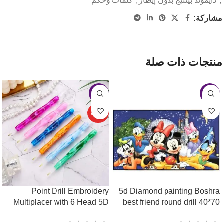
,
دايموند بينتيج بدون إيطار
,
كلمات وحكم
مشاركة:
منتجات ذات صلة
-4%
-11%
حصري
Point Drill Embroidery
5d Diamond painting Boshra
Multiplacer with 6 Head 5D
best friend round drill 40*70
لوحة أجمل الأصدقاء رسم
DIY Painting Tools Pen Glue