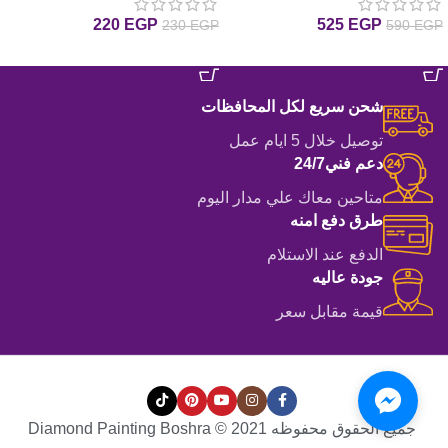
بالماس
قلم مزدوج ملون مع 6 رؤس
220
EGP
525
EGP
230
EGP
590
EGP
إضافة إلى السلة
إضافة إلى السلة
شحن سريع لكل المحافظات
توصيل خلال 5 ايام عمل
دعم فني24/7
متاحين معاك علي مدار اليوم
طرق دفع امنه
الدفع عند الاستلام
جودة عاليه
قيمة مقابل سعر
جميع الحقوق محفوظه Diamond Painting Boshra © 2021