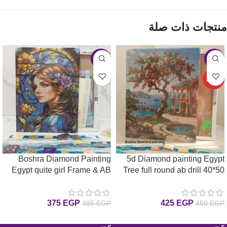
منتجات ذات صلة
-3%
-6%
حصري
Boshra Diamond Painting
5d Diamond painting Egypt
Egypt quite girl Frame & AB
Tree full round ab drill 40*50
لوحة ماسية الشجرة
Full Round Diamonds
30*40cm لوحة ماسية البنت
375
EGP
425
EGP
385
EGP
450
EGP
الهدئة بإطار خشب و دايموند إيه
بي6
إضافة إلى السلة
إضافة إلى السلة