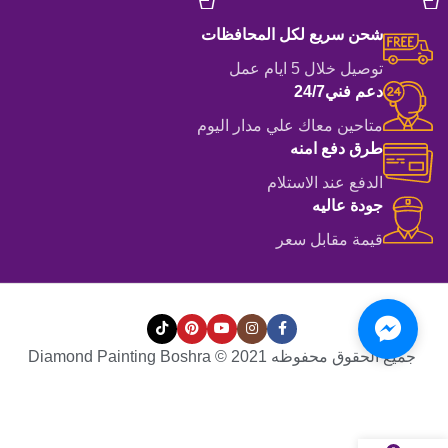
شحن سريع لكل المحافظات
توصيل خلال 5 ايام عمل
دعم فني24/7
متاحين معاك علي مدار اليوم
طرق دفع امنه
الدفع عند الاستلام
جودة عاليه
قيمة مقابل سعر
جميع الحقوق محفوظه Diamond Painting Boshra © 2021