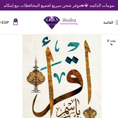
مات الدائمه 💎
🚗نوفر شحن سريع لجميع المحافظات مع إمكانية الدفع
0
القائمة
EGP
0
بيعت كل
ها