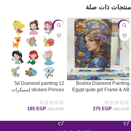
منتجات ذات صلة
-26%
-3%
5d Diamond painting 12
Boshra Diamond Painting
Egypt quite girl Frame & AB
stickers Princes إستيكرات
Full Round Diamonds
الأميرات رسم بالماس
30*40cm لوحة ماسية البنت
185
EGP
375
EGP
250
EGP
385
EGP
الهدئة بإطار خشب و دايموند إيه
بي6
إضافة إلى السلة
إضافة إلى السلة