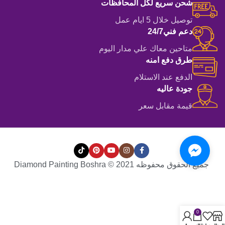
شحن سريع لكل المحافظات
توصيل خلال 5 ايام عمل
دعم فني24/7
متاحين معاك علي مدار اليوم
طرق دفع امنه
الدفع عند الاستلام
جودة عاليه
قيمة مقابل سعر
جميع الحقوق محفوظه Diamond Painting Boshra © 2021
0