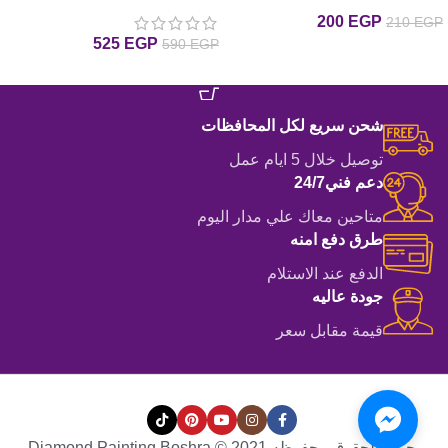
drill 25*25لوحة الدبدوب الهادي
لوحة أجمل الأصدقاء رسم
200
EGP
210
EGP
رسم بالماس
بالماس
525
EGP
590
EGP
إضافة إلى السلة
إضافة إلى السلة
شحن سريع لكل المحافظات
توصيل خلال 5 ايام عمل
دعم فني24/7
متاحين معاك علي مدار اليوم
طرق دفع امنه
الدفع عند الاستلام
جودة عاليه
قيمة مقابل سعر
جميع الحقوق محفوظه Diamond Painting Boshra © 2021