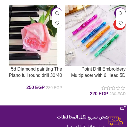
-11%
-4%
حصري
5d Diamond painting The
Point Drill Embroidery
Piano full round drill 30*40
Multiplacer with 6 Head 5D
DIY Painting Tools Pen Glue
لوحة البيانو الرسم بالماس
250
EGP
280
EGP
قلم مزدوج ملون مع 6 رؤس
220
EGP
230
EGP
إضافة إلى السلة
إضافة إلى السلة
شحن سريع لكل المحافظات
توصيل خلال 5 ايام عمل