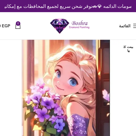
مات الدائمه 💎
🚗نوفر شحن سريع لجميع المحافظات مع إمكانية الدفع
0
القائمة
EGP
0
بيعت كل
ها