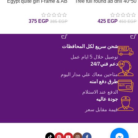
Egypt quite girl Frame & AB
Tree full round ab drill 40*50
لوحة ماسية الشجرة
Full Round Diamonds
30*40cm لوحة ماسية البنت
375
EGP
425
EGP
385
EGP
450
EGP
الهدئة بإطار خشب و دايموند إيه
بي6
إضافة إلى السلة
إضافة إلى السلة
شحن سريع لكل المحافظات
توصيل خلال 5 ايام عمل
دعم فني24/7
متاحين معاك علي مدار اليوم
طرق دفع امنه
الدفع عند الاستلام
جودة عاليه
قيمة مقابل سعر