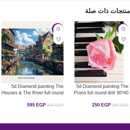
منتجات ذات صلة
-8%
-11%
5d Diamond painting The
5d Diamond painting The
Houses & The River full round
Piano full round drill 30*40
لوحة البيانو الرسم بالماس
drill 50*60 لوحة البيوت والبحر
595
EGP
250
EGP
645
EGP
280
EGP
رسم بالماس
إضافة إلى السلة
إضافة إلى السلة