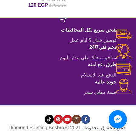
120
EGP
175
EGP
إضافة إلى السلة
إضافة إلى السلة
شحن سريع لكل المحافظات
توصيل خلال 5 ايام عمل
دعم فني24/7
متاحين معاك علي مدار اليوم
طرق دفع امنه
الدفع عند الاستلام
جودة عاليه
قيمة مقابل سعر
جميع الحقوق محفوظه Diamond Painting Boshra © 2021