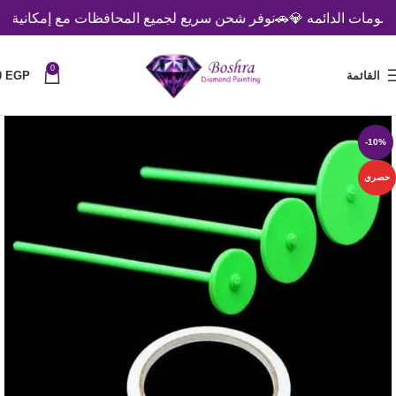
مات الدائمه 💎
🚗نوفر شحن سريع لجميع المحافظات مع إمكانية الدفع 
0
القائمة
EGP
0
-10%
حصري