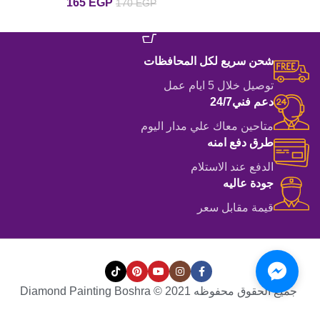
165
EGP
170
EGP
عليه مقاس 35 سم
إضافة إلى السلة
إضافة إلى السلة
شحن سريع لكل المحافظات
توصيل خلال 5 ايام عمل
دعم فني24/7
متاحين معاك علي مدار اليوم
طرق دفع امنه
الدفع عند الاستلام
جودة عاليه
قيمة مقابل سعر
جميع الحقوق محفوظه Diamond Painting Boshra © 2021