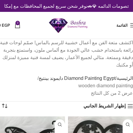
خصومات الدائمه 💎
🚗نوفر شحن سريع لجميع المحافظات مع إمكانية الد
0
القائمة
EGP
0
اكتشف متعة الفن مع أعمال خشبية للرسم بالماس! صمّم لوحات فنية
رائعة باستخدام خشب عالي الجودة مع ألماس ملون، واستمتع بتجربة
دقيقة وممتعة. مثالي لجميع الأعمار، يضيف لمسة فنية مميزة لمنزلك
أو مكتبك
الرئيسية
Diamond Painting Egypt دايموند بينتيج
wooden diamond painting
عرض ⁦2⁩ من كل النتائج
إظهار الشريط الجانبي