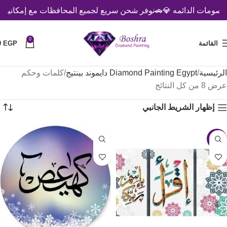
مات الدائمه 💎
🚗نوفر شحن سريع لجميع المحافظات مع إمكانية الدفع 
0
القائمة
EGP
0
الرئيسية
Diamond Painting Egypt دايموند بينتيج
كلمات وحكم
عرض ⁦8⁩ من كل النتائج
إظهار الشريط الجانبي
-7%