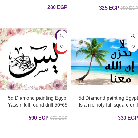
round drill 35*35 لوحة الرحمن
Egypt 40*40 لوحة ما شاء الله
280
EGP
رسم بالماس
325
EGP
350
EGP
رسم بالماس دايموند مدور
إضافة إلى السلة
إضافة إلى السلة
-12%
حصري
5d Diamond painting Egypt
5d Diamond painting Egypt
Yassin full round drill 50*65
Islamic holy full square drill
30*40 لوحة {لا تحزن إن الله معنا
لوحة ماسية يس
590
EGP
330
EGP
670
EGP
} رسم بالماس
إضافة إلى السلة
إضافة إلى السلة