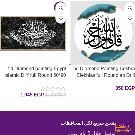
-5%
5d Diamond painting Egypt
5d Diamond Painting Boshra
Islamic DIY full Round 50*90
Elekhlas full Round ab Drill
45*45 لوحة الإخلاص دائري
لوحة إسلاميه الإخلاص رسم
350
EGP
الرسم بالماس
بالماس
1.045
EGP
1.100
EGP
إضافة إلى السلة
إضافة إلى السلة
شحن سريع لكل المحافظات
توصيل خلال 5 ايام عمل